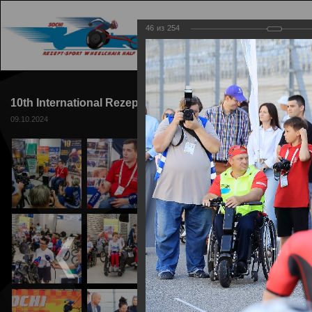
46
из
254
ГЛАВНАЯ
ТРАССА
10th International Rezept-Sport Wheelchair Half Maratho
09.10.2024