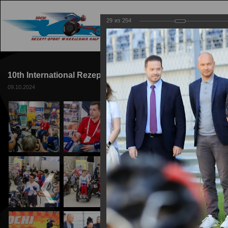
29
из
254
ГЛАВНАЯ
ТРАССА
10th International Rezept-Sport Wheelchair Half Maratho
09.10.2024