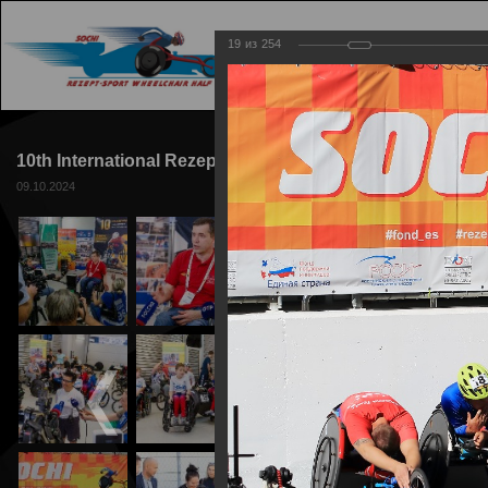
19
из
254
ГЛАВНАЯ
ТРАССА
10th International Rezept-Sport Wheelchair Half Maratho
09.10.2024