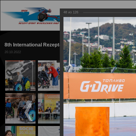
48
из
126
ГЛАВНАЯ
ТРАССА
8th International Rezept-Sport Wheelchair Half Marathon
20.10.2022