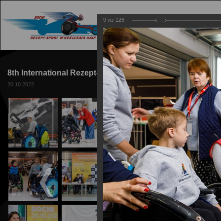
9
из
126
ГЛАВНАЯ
ТРАССА
8th International Rezept-Sport Wheelchair Half Marathon
20.10.2022