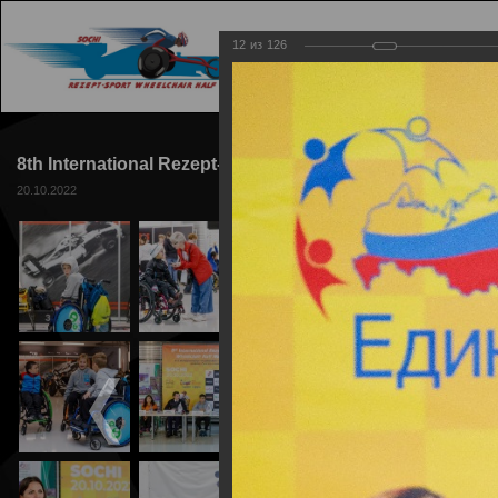
12
из
126
ГЛАВНАЯ
ТРАССА
8th International Rezept-Sport Wheelchair Half Marathon
20.10.2022