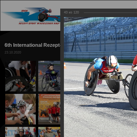
43
из
120
ГЛАВНАЯ
ТРАССА
6th International Rezept-Sport Wheelchair Half Marathon
23.10.2020