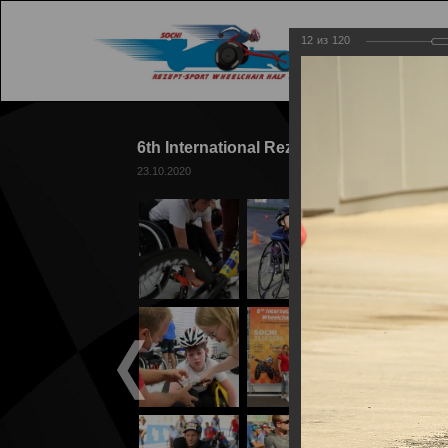
12
из
120
ГЛАВ
6th International Rezept-Sport Wheelchai
23.10.2020