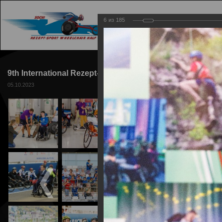
6
из
185
ГЛАВНАЯ
ТРАССА
9th International Rezept-Sport Wheelchair Half Marathon
05.10.2023