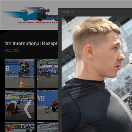
49
из
63
ГЛАВНАЯ
ТРАССА
4th International Rezept-Sport Wheelchair Half marathon
09.10.2018