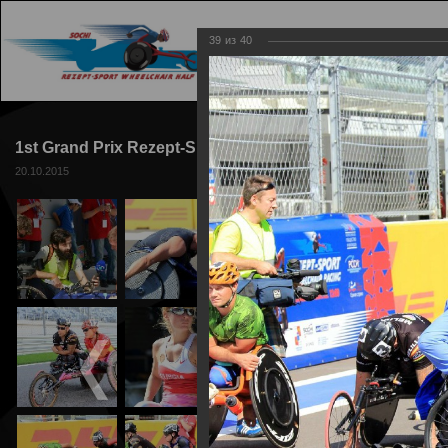
39
из
40
ГЛАВНАЯ
ТРАССА
1st Grand Prix Rezept-Sport Wheelchair Racing 2015
20.10.2015