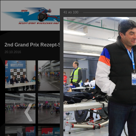
41
из
100
ГЛАВНАЯ
ТРАССА
2nd Grand Prix Rezept-Sport Wheelchair Racing 2016
20.10.2016