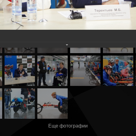
Еще фотографии