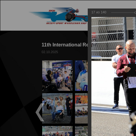
17
из
140
ГЛАВ
11th International Rezept-Sport Wheelcha
02.10.2025